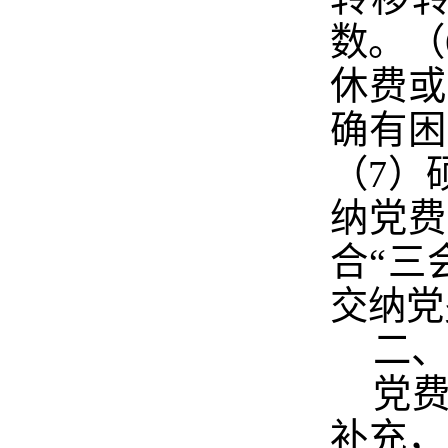
数。（
休费或
确有困
（7）
纳党费
合“三
交纳党
二
党
补充，